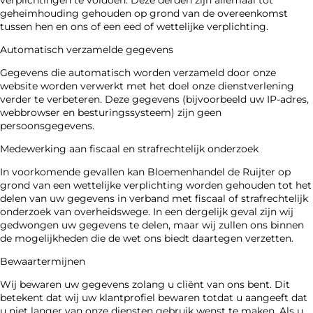
verplichtingen te voldoen. Deze derden zijn allemaal tot
geheimhouding gehouden op grond van de overeenkomst
tussen hen en ons of een eed of wettelijke verplichting.
Automatisch verzamelde gegevens
Gegevens die automatisch worden verzameld door onze
website worden verwerkt met het doel onze dienstverlening
verder te verbeteren. Deze gegevens (bijvoorbeeld uw IP-adres,
webbrowser en besturingssysteem) zijn geen
persoonsgegevens.
Medewerking aan fiscaal en strafrechtelijk onderzoek
In voorkomende gevallen kan Bloemenhandel de Ruijter op
grond van een wettelijke verplichting worden gehouden tot het
delen van uw gegevens in verband met fiscaal of strafrechtelijk
onderzoek van overheidswege. In een dergelijk geval zijn wij
gedwongen uw gegevens te delen, maar wij zullen ons binnen
de mogelijkheden die de wet ons biedt daartegen verzetten.
Bewaartermijnen
Wij bewaren uw gegevens zolang u cliënt van ons bent. Dit
betekent dat wij uw klantprofiel bewaren totdat u aangeeft dat
u niet langer van onze diensten gebruik wenst te maken. Als u