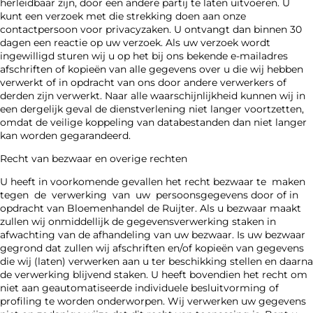
herleidbaar zijn, door een andere partij te laten uitvoeren. U
kunt een verzoek met die strekking doen aan onze
contactpersoon voor privacyzaken. U ontvangt dan binnen 30
dagen een reactie op uw verzoek. Als uw verzoek wordt
ingewilligd sturen wij u op het bij ons bekende e-mailadres
afschriften of kopieën van alle gegevens over u die wij hebben
verwerkt of in opdracht van ons door andere verwerkers of
derden zijn verwerkt. Naar alle waarschijnlijkheid kunnen wij in
een dergelijk geval de dienstverlening niet langer voortzetten,
omdat de veilige koppeling van databestanden dan niet langer
kan worden gegarandeerd.
Recht van bezwaar en overige rechten
U heeft in voorkomende gevallen het recht bezwaar te maken
tegen de verwerking van uw persoonsgegevens door of in
opdracht van Bloemenhandel de Ruijter. Als u bezwaar maakt
zullen wij onmiddellijk de gegevensverwerking staken in
afwachting van de afhandeling van uw bezwaar. Is uw bezwaar
gegrond dat zullen wij afschriften en/of kopieën van gegevens
die wij (laten) verwerken aan u ter beschikking stellen en daarna
de verwerking blijvend staken. U heeft bovendien het recht om
niet aan geautomatiseerde individuele besluitvorming of
profiling te worden onderworpen. Wij verwerken uw gegevens